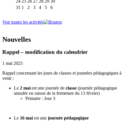
24
25
26
27
28
29
30
31
1
2
3
4
5
6
Voir toutes les activités
Nouvelles
Rappel – modification du calendrier
1 mai 2025
Rappel concernant les jours de classes et journées pédagogiques à
venir :
Le
2 mai
est une journée de
classe
(journée pédagogique
annulée en raison de la fermeture du 13 février)
Primaire : Jour 3
Le
16 mai
est une
journée pédagogique