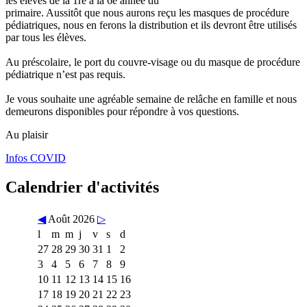
les élèves de la 1re à la 6e année du
primaire. Aussitôt que nous aurons reçu les masques de procédure
pédiatriques, nous en ferons la distribution et ils devront être utilisés
par tous les élèves.
Au préscolaire, le port du couvre-visage ou du masque de procédure
pédiatrique n’est pas requis.
Je vous souhaite une agréable semaine de relâche en famille et nous
demeurons disponibles pour répondre à vos questions.
Au plaisir
Infos COVID
Calendrier d'activités
◀
Août 2026
▷
l
m
m
j
v
s
d
27
28
29
30
31
1
2
3
4
5
6
7
8
9
10
11
12
13
14
15
16
17
18
19
20
21
22
23