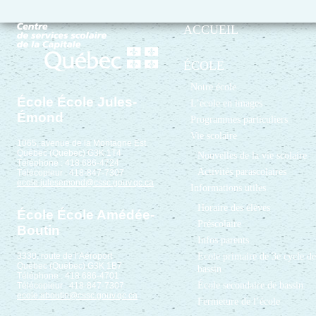
ACCUEIL
ÉCOLE
Notre école
École École Jules-
L’école en images
Émond
Programmes particuliers
Vie scolaire
1065, avenue de la Montagne Est
Québec (Québec) G3K 1T4
Nouvelles de la vie scolaire
Téléphone : 418 686-4724
Activités parascolaires
Télécopieur : 418-847-7307
ecole.julesemond@cssc.gouv.qc.ca
Informations utiles
Horaire des élèves
École École Amédée-
Préscolaire
Boutin
Infos parents
Ecole primaire de 3e cycle de
3330, route de l’Aéroport
Québec (Québec) G3K 1B7
bassin
Téléphone : 418 686-4701
École secondaire de bassin
Télécopieur : 418-847-7307
ecole.aboutin@cssc.gouv.qc.ca
Fermeture de l’école