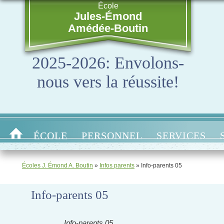
École
Jules-Émond
Amédée-Boutin
2025-2026: Envolons-
nous vers la réussite!
ÉCOLE
PERSONNEL
SERVICES
Écoles J. Émond A. Boutin
»
Infos parents
»
Info-parents 05
Info-parents 05
Info-parents 05