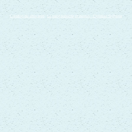
Création de sites web
:
Le saint publicité et design
- Christian St-Pierre